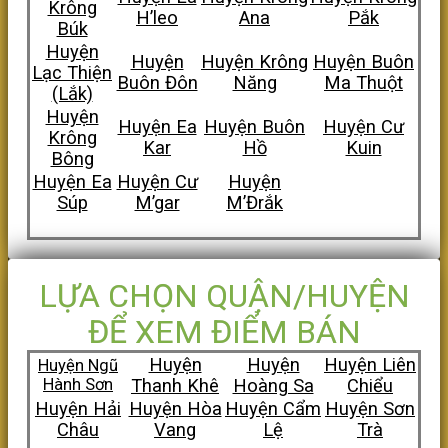
Krông
H’leo
Ana
Pắk
Búk
Huyện
Huyện
Huyện Krông
Huyện Buôn
Lạc Thiện
Buôn Đôn
Năng
Ma Thuột
(Lắk)
Huyện
Huyện Ea
Huyện Buôn
Huyện Cư
Krông
Kar
Hồ
Kuin
Bông
Huyện Ea
Huyện Cư
Huyện
Súp
M’gar
M’Đrắk
LỰA CHỌN QUẬN/HUYỆN
ĐỂ XEM ĐIỂM BÁN
Huyện
Huyện
Huyện Liên
Huyện Ngũ
Hành Sơn
Thanh Khê
Hoàng Sa
Chiểu
Huyện Hải
Huyện Hòa
Huyện Cẩm
Huyện Sơn
Châu
Vang
Lệ
Trà