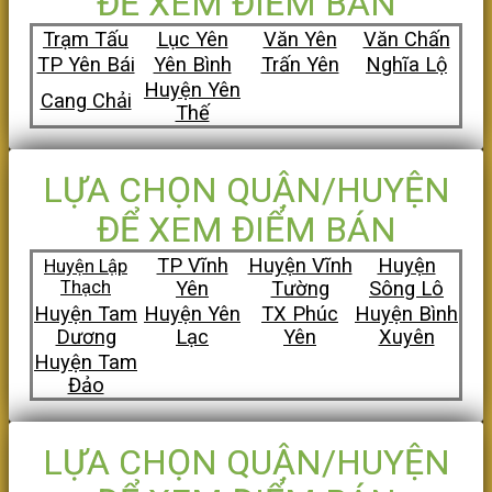
ĐỂ XEM ĐIỂM BÁN
Trạm Tấu
Lục Yên
Văn Yên
Văn Chấn
TP Yên Bái
Yên Bình
Trấn Yên
Nghĩa Lộ
Huyện Yên
Cang Chải
Thế
LỰA CHỌN QUẬN/HUYỆN
ĐỂ XEM ĐIỂM BÁN
TP Vĩnh
Huyện Vĩnh
Huyện
Huyện Lập
Thạch
Yên
Tường
Sông Lô
Huyện Tam
Huyện Yên
TX Phúc
Huyện Bình
Dương
Lạc
Yên
Xuyên
Huyện Tam
Đảo
LỰA CHỌN QUẬN/HUYỆN