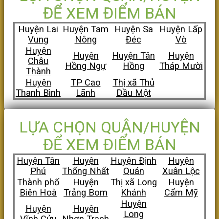
ĐỂ XEM ĐIỂM BÁN
Huyện Lai
Huyện Tam
Huyện Sa
Huyện Lấp
Vung
Nông
Đéc
Vò
Huyện
Huyện
Huyện Tân
Huyện
Châu
Hồng Ngự
Hồng
Tháp Mười
Thành
Huyện
TP Cao
Thị xã Thủ
Thanh Bình
Lãnh
Dầu Một
LỰA CHỌN QUẬN/HUYỆN
ĐỂ XEM ĐIỂM BÁN
Huyện Tân
Huyện
Huyện Định
Huyện
Phú
Thống Nhất
Quán
Xuân Lộc
Thành phố
Huyện
Thị xã Long
Huyện
Biên Hoà
Trảng Bom
Khánh
Cẩm Mỹ
Huyện
Huyện
Huyện
Long
Vĩnh Cửu
Nhơn Trạch