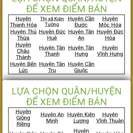
ĐỂ XEM ĐIỂM BÁN
Huyện
Huyện Cần
Huyện
Thị xã Kiên
Thạnh Hóa
Tường
Đước
Mộc Hóa
Huyện Thủ
Huyện Đức
Huyện Tân
Huyện Đức
Thừa
Huệ
An
Hòa
Huyện
Huyện Tân
Huyện Tân
Huyện
Châu
Thạnh
Hưng
Vĩnh Hưng
Thành
Huyện Bến
Huyện Tân
Huyện Cần
Lức
Trụ
Giuộc
LỰA CHỌN QUẬN/HUYỆN
ĐỂ XEM ĐIỂM BÁN
Huyện
Huyện An
Huyện Kiên
Huyện
Giồng
Minh
Lương
Vĩnh Thuận
Riềng
Huyện