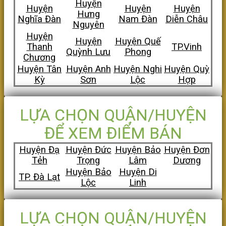
Huyện
Huyện
Huyện
Huyện
Hưng
Nghĩa Đàn
Nam Đàn
Diễn Châu
Nguyên
Huyện
Huyện
Huyện Quế
Thanh
TP.Vinh
Quỳnh Lưu
Phong
Chương
Huyện Tân
Huyện Anh
Huyện Nghi
Huyện Quỳ
Kỳ
Sơn
Lộc
Hợp
LỰA CHỌN QUẬN/HUYỆN
ĐỂ XEM ĐIỂM BÁN
Huyện Đạ
Huyện Đức
Huyện Bảo
Huyện Đơn
Tẻh
Trọng
Lâm
Dương
Huyện Bảo
Huyện Di
TP. Đà Lạt
Lộc
Linh
LỰA CHỌN QUẬN/HUYỆN