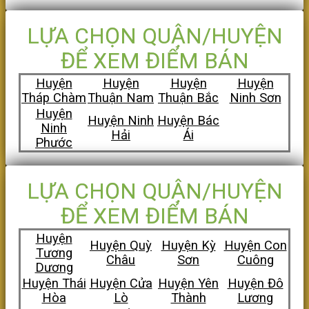
LỰA CHỌN QUẬN/HUYỆN
ĐỂ XEM ĐIỂM BÁN
Huyện
Huyện
Huyện
Huyện
Tháp Chàm
Thuận Nam
Thuận Bắc
Ninh Sơn
Huyện
Huyện Ninh
Huyện Bác
Ninh
Hải
Ái
Phước
LỰA CHỌN QUẬN/HUYỆN
ĐỂ XEM ĐIỂM BÁN
Huyện
Huyện Quỳ
Huyện Kỳ
Huyện Con
Tương
Châu
Sơn
Cuông
Dương
Huyện Thái
Huyện Cửa
Huyện Yên
Huyện Đô
Hòa
Lò
Thành
Lương