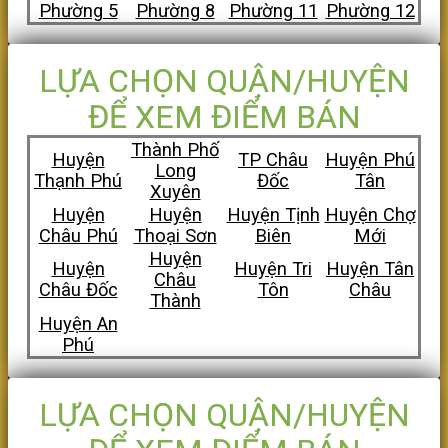
Phường 5
Phường 8
Phường 11
Phường 12
LỰA CHỌN QUẬN/HUYỆN
ĐỂ XEM ĐIỂM BÁN
Thành Phố
Huyện
TP Châu
Huyện Phú
Long
Thạnh Phú
Đốc
Tân
Xuyên
Huyện
Huyện
Huyện Tịnh
Huyện Chợ
Châu Phú
Thoại Sơn
Biên
Mới
Huyện
Huyện
Huyện Tri
Huyện Tân
Châu
Châu Đốc
Tôn
Châu
Thành
Huyện An
Phú
LỰA CHỌN QUẬN/HUYỆN