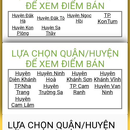
ĐỂ XEM ĐIỂM BÁN
TP.
Huyện Đắk
Huyện Ngọc
Huyện Đăk Tô
Hà
Hồi
KonTum
Huyện Kon
Huyện Sa
Plông
Thầy
LỰA CHỌN QUẬN/HUYỆN
ĐỂ XEM ĐIỂM BÁN
Huyện
Huyện Ninh
Huyện
Huyện
Diên Khánh
Hoà
Khánh Sơn
Khánh Vĩnh
TP.Nha
Huyện
TP. Cam
Huyện Vạn
Trang
Trường Sa
Ranh
Ninh
Huyện
Cam Lâm
LỰA CHỌN QUẬN/HUYỆN