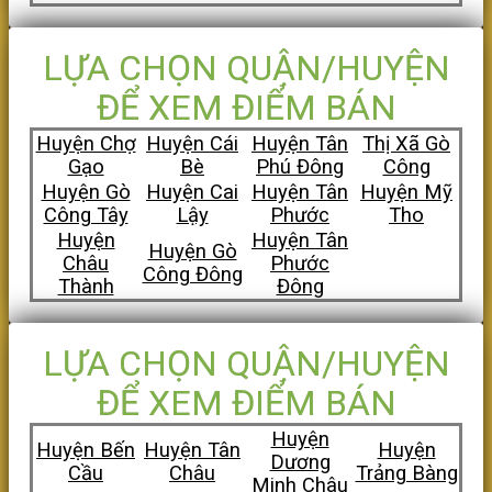
LỰA CHỌN QUẬN/HUYỆN
ĐỂ XEM ĐIỂM BÁN
Huyện Chợ
Huyện Cái
Huyện Tân
Thị Xã Gò
Gạo
Bè
Phú Đông
Công
Huyện Gò
Huyện Cai
Huyện Tân
Huyện Mỹ
Công Tây
Lậy
Phước
Tho
Huyện
Huyện Tân
Huyện Gò
Châu
Phước
Công Đông
Thành
Đông
LỰA CHỌN QUẬN/HUYỆN
ĐỂ XEM ĐIỂM BÁN
Huyện
Huyện Bến
Huyện Tân
Huyện
Dương
Cầu
Châu
Trảng Bàng
Minh Châu