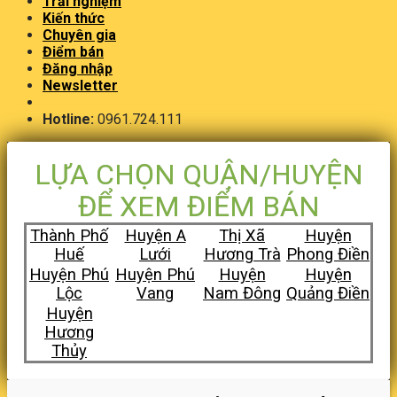
Trải nghiệm
Kiến thức
Chuyên gia
Điểm bán
Đăng nhập
Newsletter
Hotline:
0961.724.111
LỰA CHỌN QUẬN/HUYỆN
ĐỂ XEM ĐIỂM BÁN
Thành Phố
Huyện A
Thị Xã
Huyện
Huế
Lưới
Hương Trà
Phong Điền
Huyện Phú
Huyện Phú
Huyện
Huyện
Lộc
Vang
Nam Đông
Quảng Điền
Huyện
Hương
Thủy