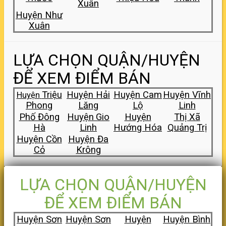
Xuân
Huyện Như
Xuân
LỰA CHỌN QUẬN/HUYỆN
ĐỂ XEM ĐIỂM BÁN
Triệu
Huyện Hải
Huyện
Cam
Huyện Vĩnh
Huyện
Phong
Lăng
Lộ
Linh
Phố Đông
Huyện
Gio
Huyện
Thị Xã
Hà
Linh
Hướng Hóa
Quảng Trị
Huyện Cồn
Huyện Đa
Cỏ
Krông
LỰA CHỌN QUẬN/HUYỆN
ĐỂ XEM ĐIỂM BÁN
Huyện Sơn
Huyện Sơn
Huyện
Huyện Bình