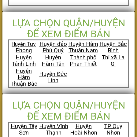
LỰA CHỌN QUẬN/HUYỆN
ĐỂ XEM ĐIỂM BÁN
Tuy
Huyện đảo
Huyện Hàm
Huyện Bắc
Huyện
Phong
Phú Quý
Thuận Nam
Bình
Huyện
Huyện
Thành phố
Thị xã La
Tánh Linh
Hàm Tân
Phan Thiết
Gi
Huyện
Huyện Đức
Hàm
Linh
Thuận Bắc
LỰA CHỌN QUẬN/HUYỆN
ĐỂ XEM ĐIỂM BÁN
Huyện Tây
Huyện Vĩnh
Huyện
TP Quy
Sơn
Thạnh
Hoài Nhơn
Nhơn