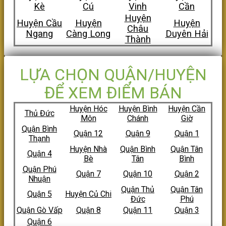
Kè
Cú
Vinh
Cần
Huyện
Huyện Cầu
Huyện
Huyện
Châu
Ngang
Càng Long
Duyên Hải
Thành
LỰA CHỌN QUẬN/HUYỆN
ĐỂ XEM ĐIỂM BÁN
Huyện Hóc
Huyện Bình
Huyện Cần
Thủ Đức
Môn
Chánh
Giờ
Quận Bình
Quận 12
Quận 9
Quận 1
Thạnh
Huyện Nhà
Quận Bình
Quận Tân
Quận 4
Bè
Tân
Bình
Quận Phú
Quận 7
Quận 10
Quận 2
Nhuận
Quận Thủ
Quận Tân
Quận 5
Huyện Củ Chi
Đức
Phú
Quận Gò Vấp
Quận 8
Quận 11
Quận 3
Quận 6