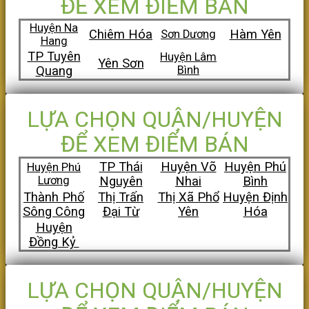
ĐỂ XEM ĐIỂM BÁN
Huyện Na
Chiêm Hóa
Hàm Yên
Sơn Dương
Hang
TP Tuyên
Huyện Lâm
Yên Sơn
Quang
Bình
LỰA CHỌN QUẬN/HUYỆN
ĐỂ XEM ĐIỂM BÁN
TP Thái
Huyện Võ
Huyện Phú
Huyện Phú
Lương
Nguyên
Nhai
Bình
Thành Phố
Thị Trấn
Thị Xã Phổ
Huyện Định
Sông Công
Đại Từ
Yên
Hóa
Huyện
Đồng Kỷ
LỰA CHỌN QUẬN/HUYỆN