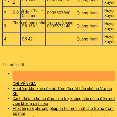
0
Xuyên
Số 319 –
Huyệ
Giỏ hàng
2
0905502860
Quảng Nam
Chị Tám
Xuyên
Chưa có sản phẩm trong giỏ hàng.
Huyệ
3
Số 156
0905672148
Quảng Nam
Xuyên
Huyệ
4
Số 421
Quảng Nam
Xuyên
Tin mới nhất
13
Th5
CHUYÊN GIA
Ho đờm, khò khè của bé Tôm đã dứt hẳn nhờ có Vượng
Khí
Cách điều trị ho có đờm cho trẻ, không cần dùng đến một
viên kháng sinh nào
Phát hiện ra phương pháp trị ho mới nhất cho trẻ ho đờm
sổ mũi