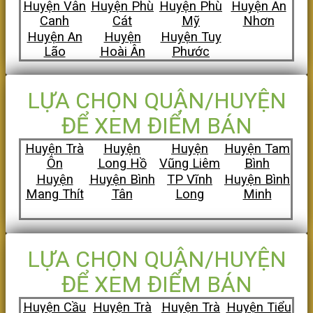
Huyện Vân
Huyện Phù
Huyện Phù
Huyện An
Canh
Cát
Mỹ
Nhơn
Huyện An
Huyện
Huyện Tuy
Lão
Hoài Ân
Phước
LỰA CHỌN QUẬN/HUYỆN
ĐỂ XEM ĐIỂM BÁN
Huyện Trà
Huyện
Huyện
Huyện Tam
Ôn
Long Hồ
Vũng Liêm
Bình
Huyện
Huyện Bình
TP Vĩnh
Huyện Bình
Mang Thít
Tân
Long
Minh
LỰA CHỌN QUẬN/HUYỆN
ĐỂ XEM ĐIỂM BÁN
Huyện Cầu
Huyện Trà
Huyện Trà
Huyện Tiểu