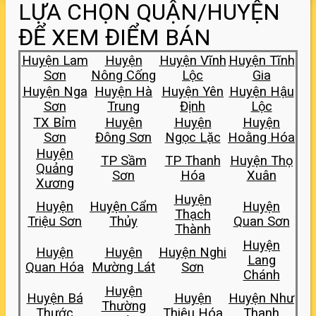
LỰA CHỌN QUẬN/HUYỆN
ĐỂ XEM ĐIỂM BÁN
Huyện Lam
Huyện
Huyện Vĩnh
Huyện Tĩnh
Sơn
Nông Cống
Lộc
Gia
Huyện Nga
Huyện Hà
Huyện Yên
Huyện Hậu
Sơn
Trung
Định
Lộc
TX Bỉm
Huyện
Huyện
Huyện
Sơn
Đông Sơn
Ngọc Lặc
Hoằng Hóa
Huyện
TP Sầm
TP Thanh
Huyện Thọ
Quảng
Sơn
Hóa
Xuân
Xương
Huyện
Huyện
Huyện Cẩm
Huyện
Thạch
Triệu Sơn
Thủy
Quan Sơn
Thành
Huyện
Huyện
Huyện
Huyện Nghi
Lang
Quan Hóa
Mường Lát
Sơn
Chánh
Huyện
Huyện Bá
Huyện
Huyện Như
Thường
Thước
Thiệu Hóa
Thanh