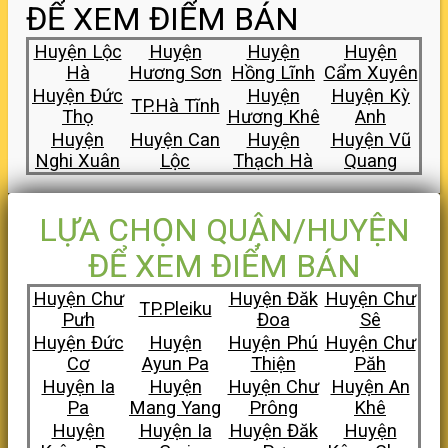
ĐỂ XEM ĐIỂM BÁN
Huyện Lộc
Huyện
Huyện
Huyện
Hà
Hương Sơn
Hồng Lĩnh
Cẩm Xuyên
Huyện Đức
Huyện
Huyện Kỳ
TP.Hà Tĩnh
Thọ
Hương Khê
Anh
Huyện
Huyện Can
Huyện
Huyện Vũ
Nghi Xuân
Lộc
Thạch Hà
Quang
LỰA CHỌN QUẬN/HUYỆN
ĐỂ XEM ĐIỂM BÁN
Huyện Chư
Huyện Đăk
Huyện Chư
TP.Pleiku
Pưh
Đoa
Sê
Huyện Đức
Huyện
Huyện Phú
Huyện Chư
Cơ
Ayun Pa
Thiện
Păh
Huyện Ia
Huyện
Huyện Chư
Huyện An
Pa
Mang Yang
Prông
Khê
Huyện
Huyện Ia
Huyện Đăk
Huyện