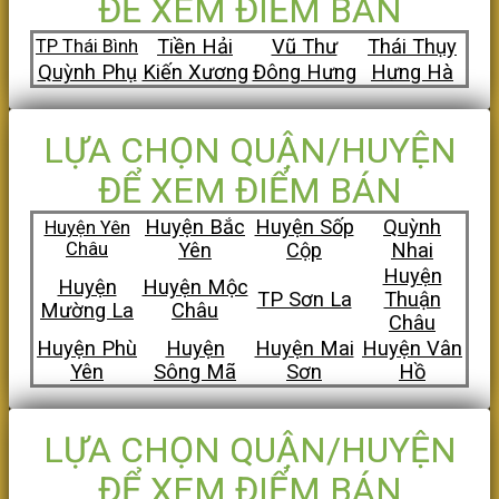
ĐỂ XEM ĐIỂM BÁN
Tiền Hải
Vũ Thư
Thái Thụy
TP Thái Bình
Quỳnh Phụ
Kiến Xương
Đông Hưng
Hưng Hà
LỰA CHỌN QUẬN/HUYỆN
ĐỂ XEM ĐIỂM BÁN
Huyện Bắc
Huyện Sốp
Quỳnh
Huyện Yên
Châu
Yên
Cộp
Nhai
Huyện
Huyện
Huyện Mộc
TP Sơn La
Thuận
Mường La
Châu
Châu
Huyện Phù
Huyện
Huyện Mai
Huyện Vân
Yên
Sông Mã
Sơn
Hồ
LỰA CHỌN QUẬN/HUYỆN
ĐỂ XEM ĐIỂM BÁN