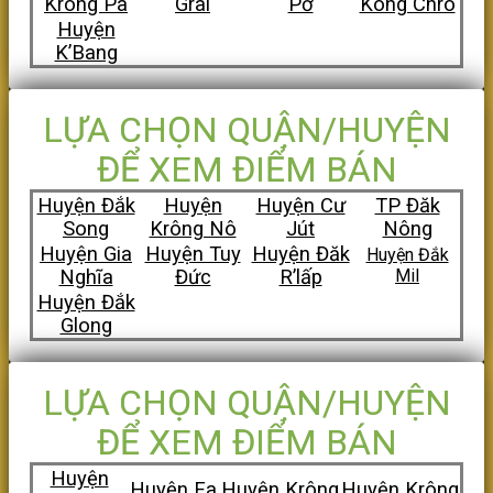
Krông Pa
Grai
Pơ
Kông Chro
Huyện
K’Bang
LỰA CHỌN QUẬN/HUYỆN
ĐỂ XEM ĐIỂM BÁN
Huyện Đắk
Huyện
Huyện Cư
TP Đăk
Song
Krông Nô
Jút
Nông
Huyện Gia
Huyện Tuy
Huyện Đăk
Huyện Đắk
Nghĩa
Đức
R’lấp
Mil
Huyện Đắk
Glong
LỰA CHỌN QUẬN/HUYỆN
ĐỂ XEM ĐIỂM BÁN
Huyện
Huyện Ea
Huyện Krông
Huyện Krông