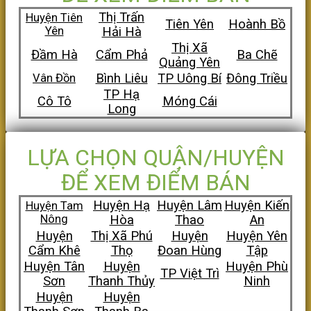
Thị Trấn
Huyện Tiên
Tiên Yên
Hoành Bồ
Yên
Hải Hà
Thị Xã
Đầm Hà
Cẩm Phả
Ba Chẽ
Quảng Yên
Bình Liêu
TP Uông Bí
Đông Triều
Vân Đồn
TP Hạ
Cô Tô
Móng Cái
Long
LỰA CHỌN QUẬN/HUYỆN
ĐỂ XEM ĐIỂM BÁN
Huyện Hạ
Huyện Lâm
Huyện Kiến
Huyện Tam
Nông
Hòa
Thao
An
Huyện
Thị Xã Phú
Huyện
Huyện Yên
Cẩm Khê
Thọ
Đoan Hùng
Tập
Huyện Tân
Huyện
Huyện Phù
TP Việt Trì
Sơn
Thanh Thủy
Ninh
Huyện
Huyện