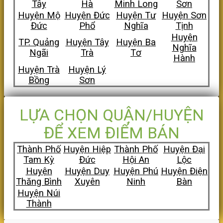
Tây
Hà
Minh Long
Sơn
Huyện Mộ
Huyện Đức
Huyện Tư
Huyện Sơn
Đức
Phổ
Nghĩa
Tịnh
Huyện
TP. Quảng
Huyện Tây
Huyện Ba
Nghĩa
Ngãi
Trà
Tơ
Hành
Huyện Trà
Huyện Lý
Bồng
Sơn
LỰA CHỌN QUẬN/HUYỆN
ĐỂ XEM ĐIỂM BÁN
Thành Phố
Huyện Hiệp
Thành Phố
Huyện Đại
Tam Kỳ
Đức
Hội An
Lộc
Huyện
Huyện Duy
Huyện Phú
Huyện Điện
Thăng Bình
Xuyên
Ninh
Bàn
Huyện Núi
Thành