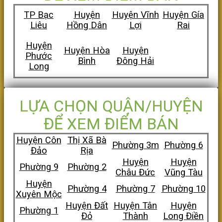
TP Bạc
Huyện
Huyện Vĩnh
Huyện Gía
Liêu
Hồng Dân
Lợi
Rai
Huyện
Huyện Hòa
Huyện
Phước
Bình
Đông Hải
Long
LỰA CHỌN QUẬN/HUYỆN
ĐỂ XEM ĐIỂM BÁN
Huyện Côn
Thị Xã Bà
Phường 3m
Phường 6
Đảo
Rịa
Huyện
Huyện
Phường 9
Phường 2
Châu Đức
Vũng Tàu
Huyện
Phường 4
Phường 7
Phường 10
Xuyên Mộc
Huyện Đất
Huyện Tân
Huyện
Phường 1
Đỏ
Thành
Long Điền