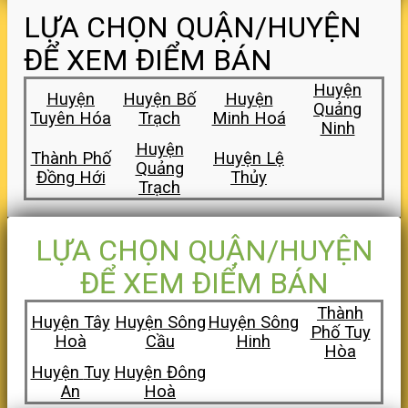
LỰA CHỌN QUẬN/HUYỆN
ĐỂ XEM ĐIỂM BÁN
Huyện
Huyện
Huyện Bố
Huyện
Quảng
Tuyên Hóa
Trạch
Minh Hoá
Ninh
Huyện
Thành Phố
Huyện Lệ
Quảng
Đồng Hới
Thủy
Trạch
LỰA CHỌN QUẬN/HUYỆN
ĐỂ XEM ĐIỂM BÁN
Thành
Huyện Tây
Huyện Sông
Huyện Sông
Phố Tuy
Hoà
Cầu
Hinh
Hòa
Huyện
Tuy
Huyện Đông
An
Hoà