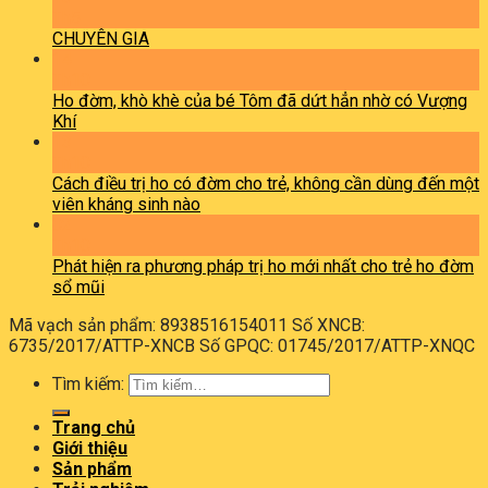
Th5
CHUYÊN GIA
14
Th10
Ho đờm, khò khè của bé Tôm đã dứt hẳn nhờ có Vượng
Khí
13
Th10
Cách điều trị ho có đờm cho trẻ, không cần dùng đến một
viên kháng sinh nào
02
Th10
Phát hiện ra phương pháp trị ho mới nhất cho trẻ ho đờm
sổ mũi
Mã vạch sản phẩm: 8938516154011 Số XNCB:
6735/2017/ATTP-XNCB Số GPQC: 01745/2017/ATTP-XNQC
Tìm kiếm:
Trang chủ
Giới thiệu
Sản phẩm