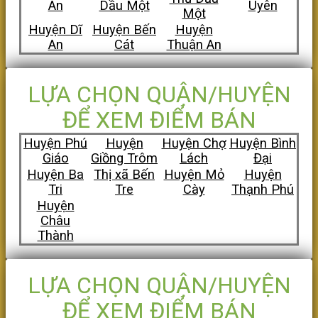
An
Dầu Một
Uyên
Một
Huyện Dĩ
Huyện Bến
Huyện
An
Cát
Thuận An
LỰA CHỌN QUẬN/HUYỆN
ĐỂ XEM ĐIỂM BÁN
Huyện Phú
Huyện
Huyện Chợ
Huyện Bình
Giáo
Giồng Trôm
Lách
Đại
Huyện Ba
Thị xã Bến
Huyện Mỏ
Huyện
Tri
Tre
Cày
Thạnh Phú
Huyện
Châu
Thành
LỰA CHỌN QUẬN/HUYỆN
ĐỂ XEM ĐIỂM BÁN