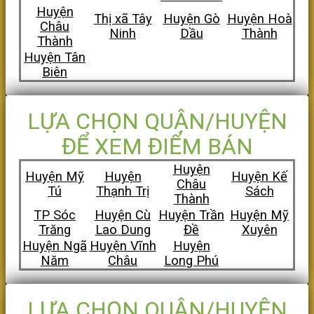
Huyện
Thị xã Tây
Huyện Gò
Huyện Hoà
Châu
Ninh
Dầu
Thành
Thành
Huyện Tân
Biên
LỰA CHỌN QUẬN/HUYỆN
ĐỂ XEM ĐIỂM BÁN
Huyện
Huyện Mỹ
Huyện
Huyện Kế
Châu
Tú
Thạnh Trị
Sách
Thành
TP Sóc
Huyện Cù
Huyện Trần
Huyện Mỹ
Trăng
Lao Dung
Đề
Xuyên
Huyện Ngã
Huyện Vĩnh
Huyện
Năm
Châu
Long Phú
LỰA CHỌN QUẬN/HUYỆN