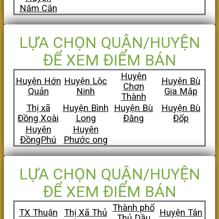
Năm Căn
LỰA CHỌN QUẬN/HUYỆN
ĐỂ XEM ĐIỂM BÁN
Huyện
Huyện Hớn
Huyện Lộc
Huyện Bù
Chơn
Quản
Ninh
Gia Mập
Thành
Thị xã
Huyện Bình
Huyện Bù
Huyện Bù
Đồng Xoài
Long
Đăng
Đốp
Huyện
Huyện
ĐồngPhú
Phước ong
LỰA CHỌN QUẬN/HUYỆN
ĐỂ XEM ĐIỂM BÁN
Thành phố
TX Thuận
Thị Xã Thủ
Huyện Tân
Thủ Dầu