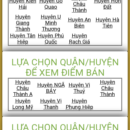
Huyện Kiên
Huyện Gò
Huyện Hòn
Châu
Hải
Quao
Đất
Thành
Huyện
Huyện U
Huyện An
Huyện Hà
Giang
Minh
Biên
Tiên
Thành
Thượng
Huyện Tân
Huyện Phú
Huyện
Hiệp
Quốc
Rạch Giá
LỰA CHỌN QUẬN/HUYỆN
ĐỂ XEM ĐIỂM BÁN
Huyện
Huyện
Huyện NGÃ
Huyện Vị
Châu
Châu
BẢY
Thuỷ
Thành A
Thành
Huyện
Huyện Vị
Huyện
Long Mỹ
Thanh
Phụng Hiệp
LỰA CHỌN QUẬN/HUYỆN