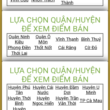
Thành
LỰA CHỌN QUẬN/HUYỆN
ĐỂ XEM ĐIỂM BÁN
Quận Ninh
Quận Ô
Vĩnh Thạnh
Bình Thuỷ
Kiều
Môn
Phong Điền
Thốt Nốt
Cái Răng
Cờ Đỏ
Thới Lai
LỰA CHỌN QUẬN/HUYỆN
ĐỂ XEM ĐIỂM BÁN
Huyện Phú
Huyện Cái
Huyện Đầm
Huyện U
Tân
Nước
Dơi
Minh
Huyện Thới
Huyện
Huyện Trần
TP Cà Mau
Bình
Ngọc Hiển
Văn Thời
Huyện