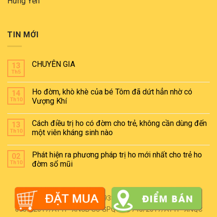
Hưng Yến
TIN MỚI
CHUYÊN GIA
13
Th5
Ho đờm, khò khè của bé Tôm đã dứt hẳn nhờ có
14
Th10
Vượng Khí
Cách điều trị ho có đờm cho trẻ, không cần dùng đến
13
Th10
một viên kháng sinh nào
Phát hiện ra phương pháp trị ho mới nhất cho trẻ ho
02
Th10
đờm sổ mũi
Mã vạch sản phẩm: 8938516154011 Số XNCB:
6735/2017/ATTP-XNCB Số GPQC: 01745/2017/ATTP-XNQC