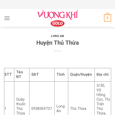
Skip
to
content
0
LONG AN
Huyện Thủ Thừa
Tên
STT
SĐT
Tỉnh
Quận/Huyện
Địa chỉ
NT
3/30,
Võ
Hồng
Quầy
Cúc, Thị
thuốc
Trấn
Long
1
Thủ
0938369737
Thủ Thừa
Thủ
An
Thừa
Thừa,