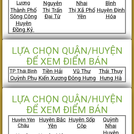
Lương
Nguyên
Nhai
Bình
Thành Phố
Thị Trấn
Thị Xã Phổ
Huyện Định
Sông Công
Đại Từ
Yên
Hóa
Huyện
Đồng Kỷ
LỰA CHỌN QUẬN/HUYỆN
ĐỂ XEM ĐIỂM BÁN
Tiền Hải
Vũ Thư
Thái Thụy
TP Thái Bình
Quỳnh Phụ
Kiến Xương
Đông Hưng
Hưng Hà
LỰA CHỌN QUẬN/HUYỆN
ĐỂ XEM ĐIỂM BÁN
Huyện Bắc
Huyện Sốp
Quỳnh
Huyện Yên
Châu
Yên
Cộp
Nhai
Huyện