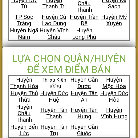
Châu
Tú
Thạnh Trị
Sách
Thành
TP Sóc
Huyện Cù
Huyện Trần
Huyện Mỹ
Trăng
Lao Dung
Đề
Xuyên
Huyện Ngã
Huyện Vĩnh
Huyện
Năm
Châu
Long Phú
LỰA CHỌN QUẬN/HUYỆN
ĐỂ XEM ĐIỂM BÁN
Huyện
Huyện Cần
Huyện
Thị xã Kiên
Thạnh Hóa
Tường
Đước
Mộc Hóa
Huyện Thủ
Huyện Đức
Huyện Tân
Huyện Đức
Thừa
Huệ
An
Hòa
Huyện
Huyện Tân
Huyện Tân
Huyện
Châu
Thạnh
Hưng
Vĩnh Hưng
Thành
Huyện Bến
Huyện Tân
Huyện Cần
Lức
Trụ
Giuộc