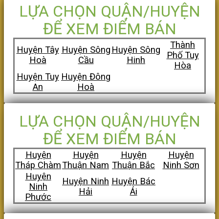
LỰA CHỌN QUẬN/HUYỆN
ĐỂ XEM ĐIỂM BÁN
Thành
Huyện Tây
Huyện Sông
Huyện Sông
Phố Tuy
Hoà
Cầu
Hinh
Hòa
Huyện
Tuy
Huyện Đông
An
Hoà
LỰA CHỌN QUẬN/HUYỆN
ĐỂ XEM ĐIỂM BÁN
Huyện
Huyện
Huyện
Huyện
Tháp Chàm
Thuận Nam
Thuận Bắc
Ninh Sơn
Huyện
Huyện Ninh
Huyện Bác
Ninh
Hải
Ái
Phước