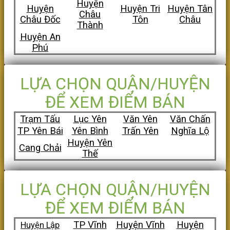
Huyện
Huyện
Huyện Tri
Huyện Tân
Châu
Châu Đốc
Tôn
Châu
Thành
Huyện An
Phú
LỰA CHỌN QUẬN/HUYỆN
ĐỂ XEM ĐIỂM BÁN
Trạm Tấu
Lục Yên
Văn Yên
Văn Chấn
TP Yên Bái
Yên Bình
Trấn Yên
Nghĩa Lộ
Huyện Yên
Cang Chải
Thế
LỰA CHỌN QUẬN/HUYỆN
ĐỂ XEM ĐIỂM BÁN
TP Vĩnh
Huyện Vĩnh
Huyện
Huyện Lập