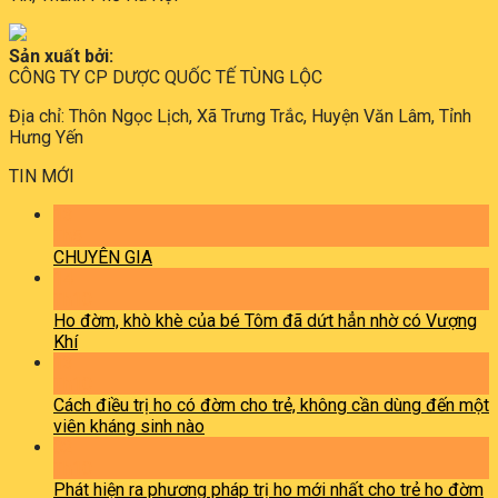
Sản xuất bởi:
CÔNG TY CP DƯỢC QUỐC TẾ TÙNG LỘC
Địa chỉ: Thôn Ngọc Lịch, Xã Trưng Trắc, Huyện Văn Lâm, Tỉnh
Hưng Yến
TIN MỚI
13
Th5
CHUYÊN GIA
14
Th10
Ho đờm, khò khè của bé Tôm đã dứt hẳn nhờ có Vượng
Khí
13
Th10
Cách điều trị ho có đờm cho trẻ, không cần dùng đến một
viên kháng sinh nào
02
Th10
Phát hiện ra phương pháp trị ho mới nhất cho trẻ ho đờm