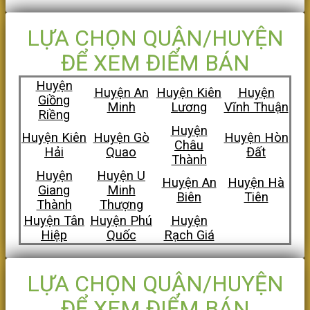
LỰA CHỌN QUẬN/HUYỆN
ĐỂ XEM ĐIỂM BÁN
Huyện
Huyện An
Huyện Kiên
Huyện
Giồng
Minh
Lương
Vĩnh Thuận
Riềng
Huyện
Huyện Kiên
Huyện Gò
Huyện Hòn
Châu
Hải
Quao
Đất
Thành
Huyện
Huyện U
Huyện An
Huyện Hà
Giang
Minh
Biên
Tiên
Thành
Thượng
Huyện Tân
Huyện Phú
Huyện
Hiệp
Quốc
Rạch Giá
LỰA CHỌN QUẬN/HUYỆN
ĐỂ XEM ĐIỂM BÁN