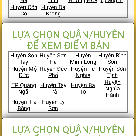
Hà
Linh
Hướng Hóa
Quảng Trị
Huyện Cồn
Huyện Đa
Cỏ
Krông
LỰA CHỌN QUẬN/HUYỆN
ĐỂ XEM ĐIỂM BÁN
Huyện Sơn
Huyện Sơn
Huyện
Huyện Bình
Tây
Hà
Minh Long
Sơn
Huyện Mộ
Huyện Đức
Huyện Tư
Huyện Sơn
Đức
Phổ
Nghĩa
Tịnh
Huyện
TP. Quảng
Huyện Tây
Huyện Ba
Nghĩa
Ngãi
Trà
Tơ
Hành
Huyện Trà
Huyện Lý
Bồng
Sơn
LỰA CHỌN QUẬN/HUYỆN