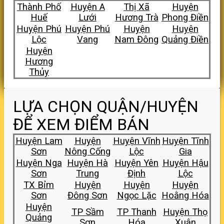
Thành Phố
Huyện A
Thị Xã
Huyện
Huế
Lưới
Hương Trà
Phong Điền
Huyện Phú
Huyện Phú
Huyện
Huyện
Lộc
Vang
Nam Đông
Quảng Điền
Huyện
Hương
Thủy
LỰA CHỌN QUẬN/HUYỆN
ĐỂ XEM ĐIỂM BÁN
Huyện Lam
Huyện
Huyện Vĩnh
Huyện Tĩnh
Sơn
Nông Cống
Lộc
Gia
Huyện Nga
Huyện Hà
Huyện Yên
Huyện Hậu
Sơn
Trung
Định
Lộc
TX Bỉm
Huyện
Huyện
Huyện
Sơn
Đông Sơn
Ngọc Lặc
Hoằng Hóa
Huyện
TP Sầm
TP Thanh
Huyện Thọ
Quảng
Sơn
Hóa
Xuân