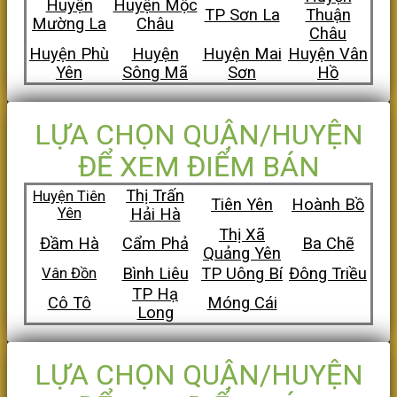
Huyện
Huyện Mộc
TP Sơn La
Thuận
Mường La
Châu
Châu
Huyện Phù
Huyện
Huyện Mai
Huyện Vân
Yên
Sông Mã
Sơn
Hồ
LỰA CHỌN QUẬN/HUYỆN
ĐỂ XEM ĐIỂM BÁN
Thị Trấn
Huyện Tiên
Tiên Yên
Hoành Bồ
Yên
Hải Hà
Thị Xã
Đầm Hà
Cẩm Phả
Ba Chẽ
Quảng Yên
Bình Liêu
TP Uông Bí
Đông Triều
Vân Đồn
TP Hạ
Cô Tô
Móng Cái
Long
LỰA CHỌN QUẬN/HUYỆN