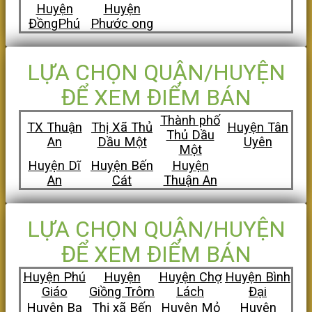
Huyện
Huyện
ĐồngPhú
Phước ong
LỰA CHỌN QUẬN/HUYỆN
ĐỂ XEM ĐIỂM BÁN
Thành phố
TX Thuận
Thị Xã Thủ
Huyện Tân
Thủ Dầu
An
Dầu Một
Uyên
Một
Huyện Dĩ
Huyện Bến
Huyện
An
Cát
Thuận An
LỰA CHỌN QUẬN/HUYỆN
ĐỂ XEM ĐIỂM BÁN
Huyện Phú
Huyện
Huyện Chợ
Huyện Bình
Giáo
Giồng Trôm
Lách
Đại
Huyện Ba
Thị xã Bến
Huyện Mỏ
Huyện