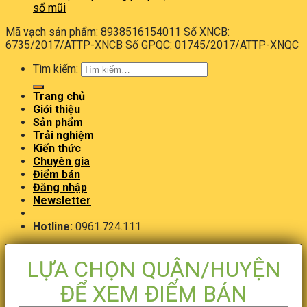
sổ mũi
Mã vạch sản phẩm: 8938516154011 Số XNCB:
6735/2017/ATTP-XNCB Số GPQC: 01745/2017/ATTP-XNQC
Tìm kiếm:
Trang chủ
Giới thiệu
Sản phẩm
Trải nghiệm
Kiến thức
Chuyên gia
Điểm bán
Đăng nhập
Newsletter
Hotline:
0961.724.111
LỰA CHỌN QUẬN/HUYỆN
ĐỂ XEM ĐIỂM BÁN