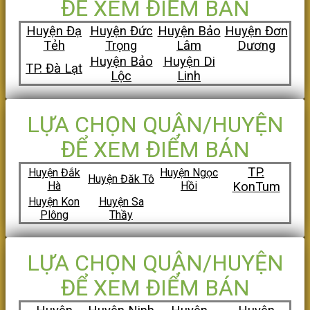
ĐỂ XEM ĐIỂM BÁN
Huyện Đạ
Huyện Đức
Huyện Bảo
Huyện Đơn
Tẻh
Trọng
Lâm
Dương
Huyện Bảo
Huyện Di
TP. Đà Lạt
Lộc
Linh
LỰA CHỌN QUẬN/HUYỆN
ĐỂ XEM ĐIỂM BÁN
TP.
Huyện Đắk
Huyện Ngọc
Huyện Đăk Tô
Hà
Hồi
KonTum
Huyện Kon
Huyện Sa
Plông
Thầy
LỰA CHỌN QUẬN/HUYỆN
ĐỂ XEM ĐIỂM BÁN