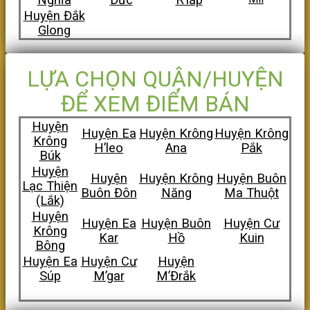
Huyện Đắk
Glong
LỰA CHỌN QUẬN/HUYỆN
ĐỂ XEM ĐIỂM BÁN
Huyện
Huyện Ea
Huyện Krông
Huyện Krông
Krông
H’leo
Ana
Pắk
Búk
Huyện
Huyện
Huyện Krông
Huyện Buôn
Lạc Thiện
Buôn Đôn
Năng
Ma Thuột
(Lắk)
Huyện
Huyện Ea
Huyện Buôn
Huyện Cư
Krông
Kar
Hồ
Kuin
Bông
Huyện Ea
Huyện Cư
Huyện
Súp
M’gar
M’Đrắk