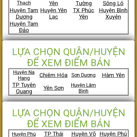
Thạch
Yên
Tường
Sông Lô
Huyện Tam
Huyện Yên
TX Phúc
Huyện Bình
Dương
Lạc
Yên
Xuyên
Huyện Tam
Đảo
LỰA CHỌN QUẬN/HUYỆN
ĐỂ XEM ĐIỂM BÁN
Huyện Na
Chiêm Hóa
Hàm Yên
Sơn Dương
Hang
TP Tuyên
Huyện Lâm
Yên Sơn
Quang
Bình
LỰA CHỌN QUẬN/HUYỆN
ĐỂ XEM ĐIỂM BÁN
TP Thái
Huyện Võ
Huyện Phú
Huyện Phú