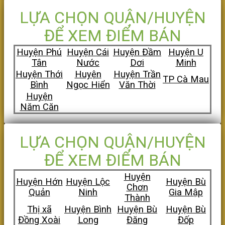
LỰA CHỌN QUẬN/HUYỆN
ĐỂ XEM ĐIỂM BÁN
Huyện Phú
Huyện Cái
Huyện Đầm
Huyện U
Tân
Nước
Dơi
Minh
Huyện Thới
Huyện
Huyện Trần
TP Cà Mau
Bình
Ngọc Hiển
Văn Thời
Huyện
Năm Căn
LỰA CHỌN QUẬN/HUYỆN
ĐỂ XEM ĐIỂM BÁN
Huyện
Huyện Hớn
Huyện Lộc
Huyện Bù
Chơn
Quản
Ninh
Gia Mập
Thành
Thị xã
Huyện Bình
Huyện Bù
Huyện Bù
Đồng Xoài
Long
Đăng
Đốp