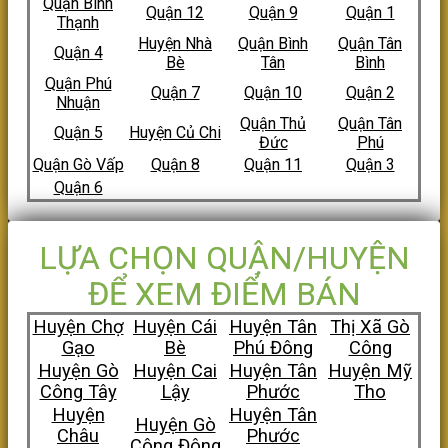
Quận Bình
Quận 12
Quận 9
Quận 1
Thạnh
Huyện Nhà
Quận Bình
Quận Tân
Quận 4
Bè
Tân
Bình
Quận Phú
Quận 7
Quận 10
Quận 2
Nhuận
Quận Thủ
Quận Tân
Quận 5
Huyện Củ Chi
Đức
Phú
Quận Gò Vấp
Quận 8
Quận 11
Quận 3
Quận 6
LỰA CHỌN QUẬN/HUYỆN
ĐỂ XEM ĐIỂM BÁN
Huyện Chợ
Huyện Cái
Huyện Tân
Thị Xã Gò
Gạo
Bè
Phú Đông
Công
Huyện Gò
Huyện Cai
Huyện Tân
Huyện Mỹ
Công Tây
Lậy
Phước
Tho
Huyện
Huyện Tân
Huyện Gò
Châu
Phước
Công Đông