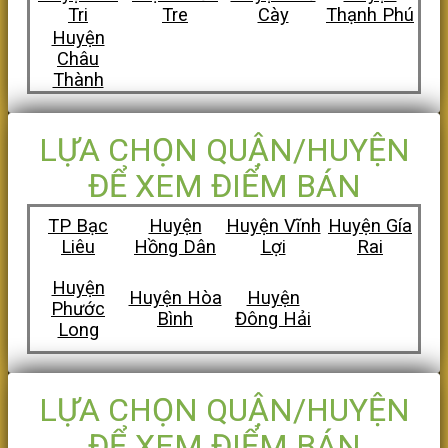
Tri
Tre
Cày
Thạnh Phú
Huyện
Châu
Thành
LỰA CHỌN QUẬN/HUYỆN
ĐỂ XEM ĐIỂM BÁN
TP Bạc
Huyện
Huyện Vĩnh
Huyện Gía
Liêu
Hồng Dân
Lợi
Rai
Huyện
Huyện Hòa
Huyện
Phước
Bình
Đông Hải
Long
LỰA CHỌN QUẬN/HUYỆN
ĐỂ XEM ĐIỂM BÁN