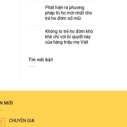
Phát hiện ra phương
pháp trị ho mới nhất cho
trẻ ho đờm sổ mũi
Không lo trẻ ho đờm khò
khè chỉ với bí quyết này
của hàng triệu mẹ Việt
Tin nổi bật
N MỚI
CHUYÊN GIA
3
h5