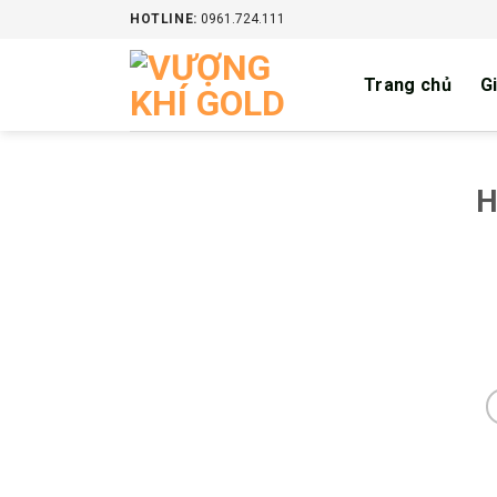
Skip
HOTLINE:
0961.724.111
to
content
Trang chủ
Gi
H