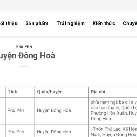
ới thiệu
Sản phẩm
Trải nghiệm
Kiến thức
Chuyê
PHÚ YÊN
uyện Đông Hoà
Tỉnh
Quận/huyện
Địa chỉ
phía nam ngã ba ql1a v
cầu bàn thạch, Quốc Lộ
Phú Yên
Huyện Đông Hoà
Phường Hòa Xuân, Hu
Đông Hoà
, Thôn Phú Lạc, Xã Hòa
Phú Yên
Huyện Đông Hoà
Nam, Huyện Đông Hoà