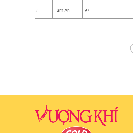
3
Tâm An
97