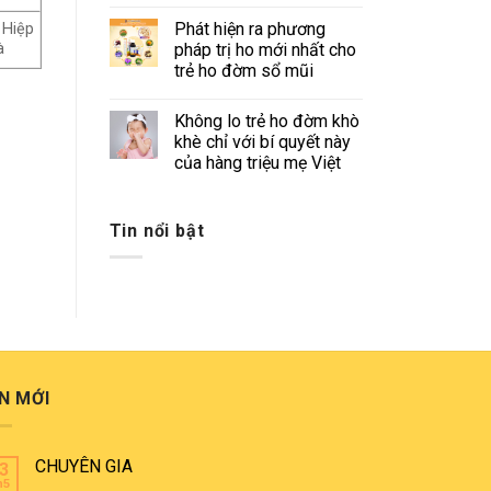
Phát hiện ra phương
 Hiệp
pháp trị ho mới nhất cho
à
trẻ ho đờm sổ mũi
Không lo trẻ ho đờm khò
khè chỉ với bí quyết này
của hàng triệu mẹ Việt
Tin nổi bật
N MỚI
CHUYÊN GIA
3
h5