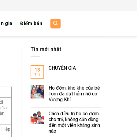
n gia
Điểm bán
Tin mới nhất
CHUYÊN GIA
13
Th5
Ho đờm, khò khè của bé
Tôm đã dứt hẳn nhờ có
Vượng Khí
ới
 1a,
Cách điều trị ho có đờm
yện
cho trẻ, không cần dùng
đến một viên kháng sinh
 Hiệp
nào