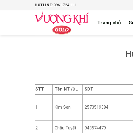
Skip
HOTLINE:
0961.724.111
to
content
Trang chủ
Gi
H
STT
Tên NT /ĐL
SDT
1
Kim Sen
2573519384
2
Châu Tuyết
943574479