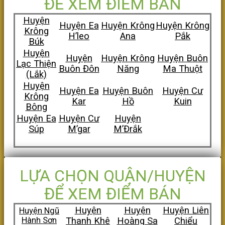
ĐỂ XEM ĐIỂM BÁN
Huyện
Huyện Ea
Huyện Krông
Huyện Krông
Krông
H’leo
Ana
Pắk
Búk
Huyện
Huyện
Huyện Krông
Huyện Buôn
Lạc Thiện
Buôn Đôn
Năng
Ma Thuột
(Lắk)
Huyện
Huyện Ea
Huyện Buôn
Huyện Cư
Krông
Kar
Hồ
Kuin
Bông
Huyện Ea
Huyện Cư
Huyện
Súp
M’gar
M’Đrắk
LỰA CHỌN QUẬN/HUYỆN
ĐỂ XEM ĐIỂM BÁN
Huyện
Huyện
Huyện Liên
Huyện Ngũ
Hành Sơn
Thanh Khê
Hoàng Sa
Chiểu