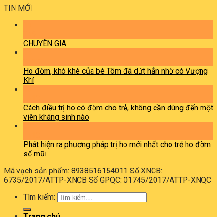
TIN MỚI
13
Th5
CHUYÊN GIA
14
Th10
Ho đờm, khò khè của bé Tôm đã dứt hẳn nhờ có Vượng
Khí
13
Th10
Cách điều trị ho có đờm cho trẻ, không cần dùng đến một
viên kháng sinh nào
02
Th10
Phát hiện ra phương pháp trị ho mới nhất cho trẻ ho đờm
sổ mũi
Mã vạch sản phẩm: 8938516154011 Số XNCB:
6735/2017/ATTP-XNCB Số GPQC: 01745/2017/ATTP-XNQC
Tìm kiếm:
Trang chủ