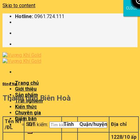
Skip to content
CLOSE
CLOSE
CLOSE
CLOSE
Hotline:
0961.724.111
Trang chủ
Đồng Nai
Giới thiệu
Sản phẩm
Thành phố Biên Hoà
Trải nghiệm
Kiến thức
Chuyên gia
Điểm bán
Tên NT
SDT
Tỉnh
Quận/huyện
Địa chỉ
Tìm kiếm:
/ĐL
1228/10 ấp