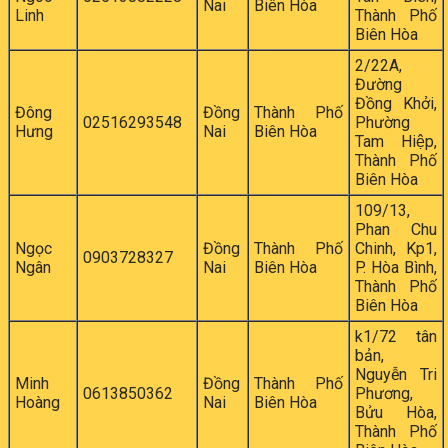
Nai
Biên Hòa
Linh
Thành Phố
Biên Hòa
2/22A,
Đường
Đồng Khởi,
Đông
Đồng
Thành Phố
02516293548
Phường
Hưng
Nai
Biên Hòa
Tam Hiệp,
Thành Phố
Biên Hòa
109/13,
Phan Chu
Ngọc
Đồng
Thành Phố
Chinh, Kp1,
0903728327
Ngân
Nai
Biên Hòa
P. Hòa Bình,
Thành Phố
Biên Hòa
k1/72 tân
bản,
Nguyễn Tri
Minh
Đồng
Thành Phố
0613850362
Phương,
Hoàng
Nai
Biên Hòa
Bửu Hòa,
Thành Phố