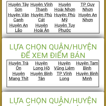
Huyện Tây
Huyện Vĩnh
Huyện
TP Quy
Sơn
Thạnh
Hoài Nhơn
Nhơn
Huyện Vân
Huyện Phù
Huyện Phù
Huyện An
Canh
Cát
Mỹ
Nhơn
Huyện An
Huyện
Huyện Tuy
Lão
Hoài Ân
Phước
LỰA CHỌN QUẬN/HUYỆN
ĐỂ XEM ĐIỂM BÁN
Huyện Trà
Huyện
Huyện
Huyện Tam
Ôn
Long Hồ
Vũng Liêm
Bình
Huyện
Huyện Bình
TP Vĩnh
Huyện Bình
Mang Thít
Tân
Long
Minh
LỰA CHỌN QUẬN/HUYỆN