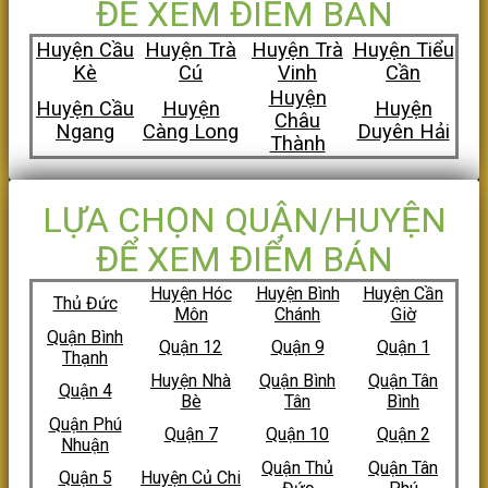
ĐỂ XEM ĐIỂM BÁN
Huyện Cầu
Huyện Trà
Huyện Trà
Huyện Tiểu
Kè
Cú
Vinh
Cần
Huyện
Huyện Cầu
Huyện
Huyện
Châu
Ngang
Càng Long
Duyên Hải
Thành
LỰA CHỌN QUẬN/HUYỆN
ĐỂ XEM ĐIỂM BÁN
Huyện Hóc
Huyện Bình
Huyện Cần
Thủ Đức
Môn
Chánh
Giờ
Quận Bình
Quận 12
Quận 9
Quận 1
Thạnh
Huyện Nhà
Quận Bình
Quận Tân
Quận 4
Bè
Tân
Bình
Quận Phú
Quận 7
Quận 10
Quận 2
Nhuận
Quận Thủ
Quận Tân
Quận 5
Huyện Củ Chi