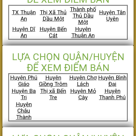
Thành phố
TX Thuận
Thị Xã Thủ
Huyện Tân
Thủ Dầu
An
Dầu Một
Uyên
Một
Huyện Dĩ
Huyện Bến
Huyện
An
Cát
Thuận An
LỰA CHỌN QUẬN/HUYỆN
ĐỂ XEM ĐIỂM BÁN
Huyện Phú
Huyện
Huyện Chợ
Huyện Bình
Giáo
Giồng Trôm
Lách
Đại
Huyện Ba
Thị xã Bến
Huyện Mỏ
Huyện
Tri
Tre
Cày
Thạnh Phú
Huyện
Châu
Thành