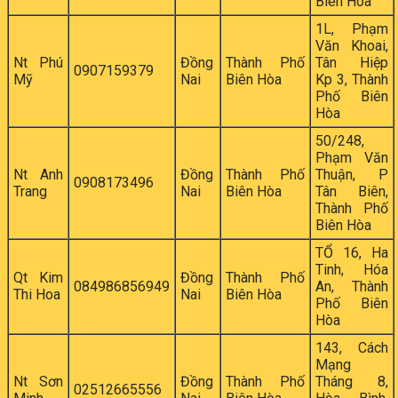
Biên Hòa
1L, Phạm
Văn Khoai,
Nt Phú
Đồng
Thành Phố
Tân Hiệp
0907159379
Mỹ
Nai
Biên Hòa
Kp 3, Thành
Phố Biên
Hòa
50/248,
Phạm Văn
Nt Anh
Đồng
Thành Phố
Thuận, P
0908173496
Trang
Nai
Biên Hòa
Tân Biên,
Thành Phố
Biên Hòa
TỔ 16, Ha
Tinh, Hóa
Qt Kim
Đồng
Thành Phố
084986856949
An, Thành
Thi Hoa
Nai
Biên Hòa
Phố Biên
Hòa
143, Cách
Mạng
Nt Sơn
Đồng
Thành Phố
Tháng 8,
02512665556