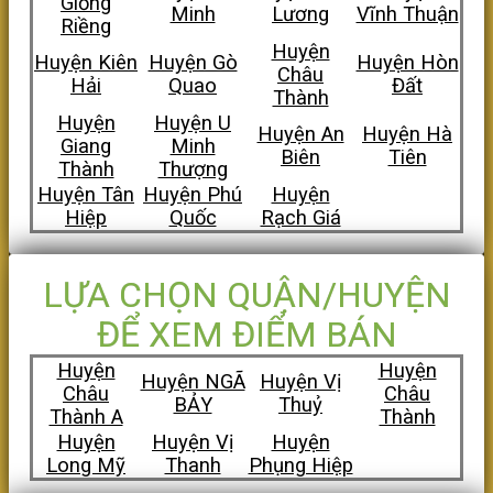
Giồng
Minh
Lương
Vĩnh Thuận
Riềng
Huyện
Huyện Kiên
Huyện Gò
Huyện Hòn
Châu
Hải
Quao
Đất
Thành
Huyện
Huyện U
Huyện An
Huyện Hà
Giang
Minh
Biên
Tiên
Thành
Thượng
Huyện Tân
Huyện Phú
Huyện
Hiệp
Quốc
Rạch Giá
LỰA CHỌN QUẬN/HUYỆN
ĐỂ XEM ĐIỂM BÁN
Huyện
Huyện
Huyện NGÃ
Huyện Vị
Châu
Châu
BẢY
Thuỷ
Thành A
Thành
Huyện
Huyện Vị
Huyện
Long Mỹ
Thanh
Phụng Hiệp