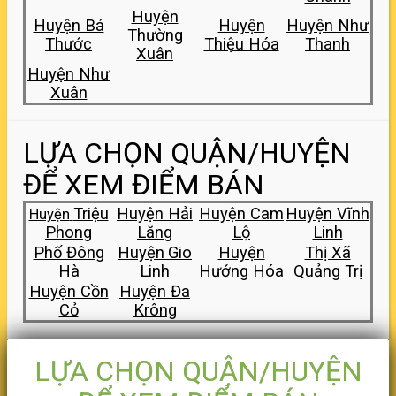
Huyện
Huyện Bá
Huyện
Huyện Như
Thường
Thước
Thiệu Hóa
Thanh
Xuân
Huyện Như
Xuân
LỰA CHỌN QUẬN/HUYỆN
ĐỂ XEM ĐIỂM BÁN
Triệu
Huyện Hải
Huyện
Cam
Huyện Vĩnh
Huyện
Phong
Lăng
Lộ
Linh
Phố Đông
Huyện
Gio
Huyện
Thị Xã
Hà
Linh
Hướng Hóa
Quảng Trị
Huyện Cồn
Huyện Đa
Cỏ
Krông
LỰA CHỌN QUẬN/HUYỆN