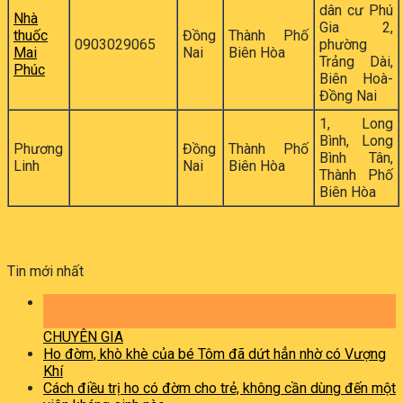
dân cư Phú
Nhà
Gia 2,
thuốc
Đồng
Thành Phố
0903029065
phường
Mai
Nai
Biên Hòa
Trảng Dài,
Phúc
Biên Hoà-
Đồng Nai
1, Long
Bình, Long
Phương
Đồng
Thành Phố
Bình Tân,
Linh
Nai
Biên Hòa
Thành Phố
Biên Hòa
Tin mới nhất
13
Th5
CHUYÊN GIA
Ho đờm, khò khè của bé Tôm đã dứt hẳn nhờ có Vượng
Khí
Cách điều trị ho có đờm cho trẻ, không cần dùng đến một