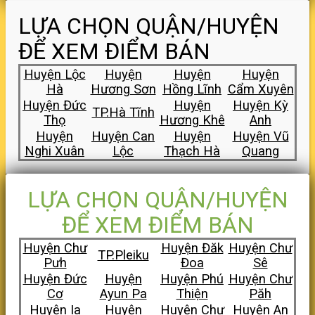
LỰA CHỌN QUẬN/HUYỆN
ĐỂ XEM ĐIỂM BÁN
Huyện Lộc
Huyện
Huyện
Huyện
Hà
Hương Sơn
Hồng Lĩnh
Cẩm Xuyên
Huyện Đức
Huyện
Huyện Kỳ
TP.Hà Tĩnh
Thọ
Hương Khê
Anh
Huyện
Huyện Can
Huyện
Huyện Vũ
Nghi Xuân
Lộc
Thạch Hà
Quang
LỰA CHỌN QUẬN/HUYỆN
ĐỂ XEM ĐIỂM BÁN
Huyện Chư
Huyện Đăk
Huyện Chư
TP.Pleiku
Pưh
Đoa
Sê
Huyện Đức
Huyện
Huyện Phú
Huyện Chư
Cơ
Ayun Pa
Thiện
Păh
Huyện Ia
Huyện
Huyện Chư
Huyện An