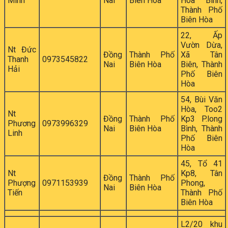
Minh
Nai
Biên Hòa
Hòa Bình,
Thành Phố
Biên Hòa
22, Ấp
Vườn Dừa,
Nt Đức
Đồng
Thành Phố
Xã Tân
Thanh
0973545822
Nai
Biên Hòa
Biên, Thành
Hải
Phố Biên
Hòa
54, Bùi Văn
Hòa, Too2
Nt
Đồng
Thành Phố
Kp3 P.long
Phương
0973996329
Nai
Biên Hòa
Bình, Thành
Linh
Phố Biên
Hòa
45, Tổ 41
Nt
Kp8, Tân
Đồng
Thành Phố
Phượng
0971153939
Phong,
Nai
Biên Hòa
Tiến
Thành Phố
Biên Hòa
L2/20 khu