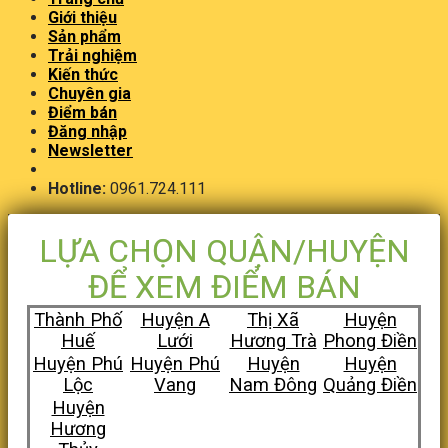
Giới thiệu
Sản phẩm
Trải nghiệm
Kiến thức
Chuyên gia
Điểm bán
Đăng nhập
Newsletter
Hotline:
0961.724.111
LỰA CHỌN QUẬN/HUYỆN
ĐỂ XEM ĐIỂM BÁN
Thành Phố
Huyện A
Thị Xã
Huyện
Huế
Lưới
Hương Trà
Phong Điền
Huyện Phú
Huyện Phú
Huyện
Huyện
Lộc
Vang
Nam Đông
Quảng Điền
Huyện
Hương