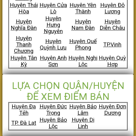
Huyện Thái
Huyện Cửa
Huyện Yên
Huyện Đô
Hòa
Lò
Thành
Lương
Huyện
Huyện
Huyện
Huyện
Hưng
Nghĩa Đàn
Nam Đàn
Diễn Châu
Nguyên
Huyện
Huyện
Huyện Quế
Thanh
TP.Vinh
Quỳnh Lưu
Phong
Chương
Huyện Tân
Huyện Anh
Huyện Nghi
Huyện Quỳ
Kỳ
Sơn
Lộc
Hợp
LỰA CHỌN QUẬN/HUYỆN
ĐỂ XEM ĐIỂM BÁN
Huyện Đạ
Huyện Đức
Huyện Bảo
Huyện Đơn
Tẻh
Trọng
Lâm
Dương
Huyện Bảo
Huyện Di
TP. Đà Lạt
Lộc
Linh