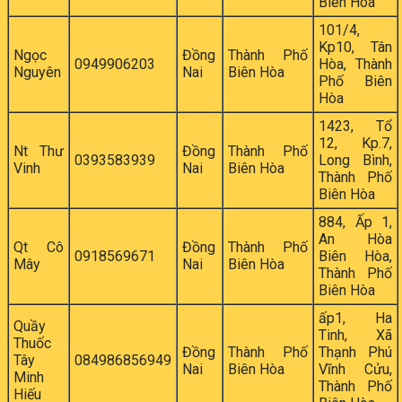
Biên Hòa
101/4,
Kp10, Tân
Ngọc
Đồng
Thành Phố
0949906203
Hòa, Thành
Nguyên
Nai
Biên Hòa
Phố Biên
Hòa
1423, Tổ
12, Kp.7,
Nt Thư
Đồng
Thành Phố
0393583939
Long Bình,
Vinh
Nai
Biên Hòa
Thành Phố
Biên Hòa
884, Ấp 1,
An Hòa
Qt Cô
Đồng
Thành Phố
0918569671
Biên Hòa,
Mây
Nai
Biên Hòa
Thành Phố
Biên Hòa
ấp1, Ha
Quầy
Tinh, Xã
Thuốc
Đồng
Thành Phố
Thạnh Phú
Tây
084986856949
Nai
Biên Hòa
Vĩnh Cửu,
Minh
Thành Phố
Hiếu