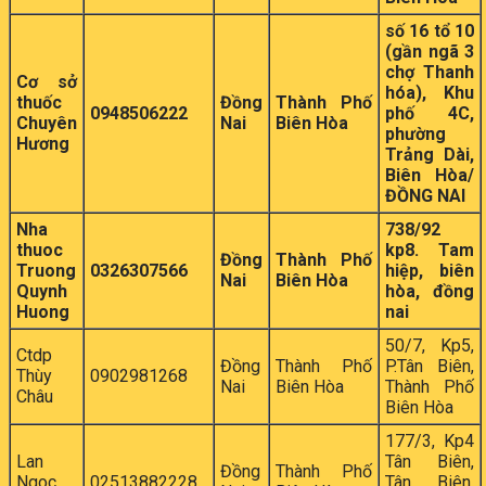
số 16 tổ 10
(gần ngã 3
chợ Thanh
Cơ sở
hóa), Khu
thuốc
Đồng
Thành Phố
0948506222
phố 4C,
Chuyên
Nai
Biên Hòa
phường
Hương
Trảng Dài,
Biên Hòa/
ĐỒNG NAI
Nha
738/92
thuoc
kp8. Tam
Đồng
Thành Phố
Truong
0326307566
hiệp, biên
Nai
Biên Hòa
Quynh
hòa, đồng
Huong
nai
50/7, Kp5,
Ctdp
Đồng
Thành Phố
P.Tân Biên,
Thùy
0902981268
Nai
Biên Hòa
Thành Phố
Châu
Biên Hòa
177/3, Kp4
Lan
Tân Biên,
Đồng
Thành Phố
Ngoc
02513882228
Tân Biên,