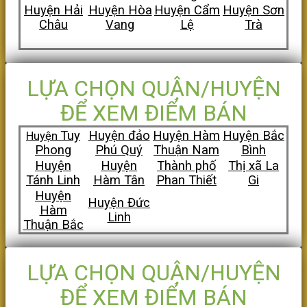
Huyện Hải
Huyện Hòa
Huyện Cẩm
Huyện Sơn
Châu
Vang
Lệ
Trà
LỰA CHỌN QUẬN/HUYỆN
ĐỂ XEM ĐIỂM BÁN
Tuy
Huyện đảo
Huyện Hàm
Huyện Bắc
Huyện
Phong
Phú Quý
Thuận Nam
Bình
Huyện
Huyện
Thành phố
Thị xã La
Tánh Linh
Hàm Tân
Phan Thiết
Gi
Huyện
Huyện Đức
Hàm
Linh
Thuận Bắc
LỰA CHỌN QUẬN/HUYỆN
ĐỂ XEM ĐIỂM BÁN