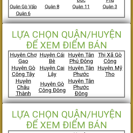
Đức
Phú
Quận Gò Vấp
Quận 8
Quận 11
Quận 3
Quận 6
LỰA CHỌN QUẬN/HUYỆN
ĐỂ XEM ĐIỂM BÁN
Huyện Chợ
Huyện Cái
Huyện Tân
Thị Xã Gò
Gạo
Bè
Phú Đông
Công
Huyện Gò
Huyện Cai
Huyện Tân
Huyện Mỹ
Công Tây
Lậy
Phước
Tho
Huyện
Huyện Tân
Huyện Gò
Châu
Phước
Công Đông
Thành
Đông
LỰA CHỌN QUẬN/HUYỆN
ĐỂ XEM ĐIỂM BÁN