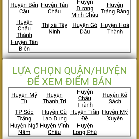
Huyện
Huyện Bến
Huyện Tân
Huyện
Dương
Cầu
Châu
Trảng Bàng
Minh Châu
Huyện
Thị xã Tây
Huyện Gò
Huyện Hoà
Châu
Ninh
Dầu
Thành
Thành
Huyện Tân
Biên
LỰA CHỌN QUẬN/HUYỆN
ĐỂ XEM ĐIỂM BÁN
Huyện
Huyện Mỹ
Huyện
Huyện Kế
Châu
Tú
Thạnh Trị
Sách
Thành
TP Sóc
Huyện Cù
Huyện Trần
Huyện Mỹ
Trăng
Lao Dung
Đề
Xuyên
Huyện Ngã
Huyện Vĩnh
Huyện
Năm
Châu
Long Phú