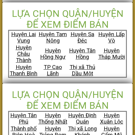
LỰA CHỌN QUẬN/HUYỆN
ĐỂ XEM ĐIỂM BÁN
Huyện Lai
Huyện Tam
Huyện Sa
Huyện Lấp
Vung
Nông
Đéc
Vò
Huyện
Huyện
Huyện Tân
Huyện
Châu
Hồng Ngự
Hồng
Tháp Mười
Thành
Huyện
TP Cao
Thị xã Thủ
Thanh Bình
Lãnh
Dầu Một
LỰA CHỌN QUẬN/HUYỆN
ĐỂ XEM ĐIỂM BÁN
Huyện Tân
Huyện
Huyện Định
Huyện
Phú
Thống Nhất
Quán
Xuân Lộc
Thành phố
Huyện
Thị xã Long
Huyện
Biên Hoà
Trảng Bom
Khánh
Cẩm Mỹ