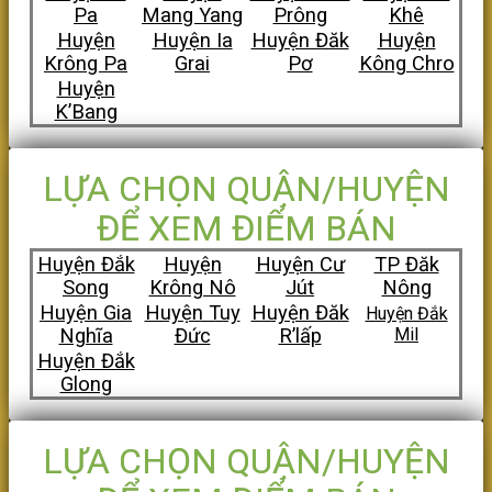
Pa
Mang Yang
Prông
Khê
Huyện
Huyện Ia
Huyện Đăk
Huyện
Krông Pa
Grai
Pơ
Kông Chro
Huyện
K’Bang
LỰA CHỌN QUẬN/HUYỆN
ĐỂ XEM ĐIỂM BÁN
Huyện Đắk
Huyện
Huyện Cư
TP Đăk
Song
Krông Nô
Jút
Nông
Huyện Gia
Huyện Tuy
Huyện Đăk
Huyện Đắk
Nghĩa
Đức
R’lấp
Mil
Huyện Đắk
Glong
LỰA CHỌN QUẬN/HUYỆN