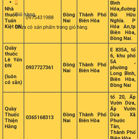
0
Bình
Nhà
Hóa,đường
Giỏ hàng
thuốc
Đồng
Thành Phố
Bùi Hữu
0975431988
Tuấn
Nai
Biên Hòa
Nghĩa. P
Kiệt ĐN
Hóa An,tp
Chưa có sản phẩm trong giỏ hàng.
Biên Hòa,
Đồng Nai.
Quầy
E 835A, tổ
thuốc
6, khu phố
Lê Yến
5A ,
Đồng
Thành Phố
ĐN
0937727361
phường
Nai
Biên Hòa
Long Bình,
(luôn
Biên Hòa,
có sẵn)
Đồng Nai
tổ 20, Ấp
Vườn Dừa,
Quầy
Ấp Vườn
Thuốc
Đồng
Thành Phố
Dừa Xã
0365168313
Thiện
Nai
Biên Hòa
Phước
Hằng
Tân,
Thành Phố
Biên Hòa