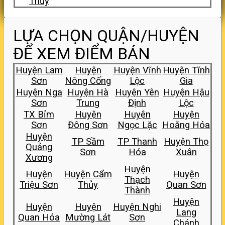
Thủy
LỰA CHỌN QUẬN/HUYỆN
ĐỂ XEM ĐIỂM BÁN
Huyện Lam
Huyện
Huyện Vĩnh
Huyện Tĩnh
Sơn
Nông Cống
Lộc
Gia
Huyện Nga
Huyện Hà
Huyện Yên
Huyện Hậu
Sơn
Trung
Định
Lộc
TX Bỉm
Huyện
Huyện
Huyện
Sơn
Đông Sơn
Ngọc Lặc
Hoằng Hóa
Huyện
TP Sầm
TP Thanh
Huyện Thọ
Quảng
Sơn
Hóa
Xuân
Xương
Huyện
Huyện
Huyện Cẩm
Huyện
Thạch
Triệu Sơn
Thủy
Quan Sơn
Thành
Huyện
Huyện
Huyện
Huyện Nghi
Lang
Quan Hóa
Mường Lát
Sơn
Chánh