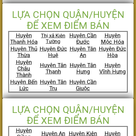
LỰA CHỌN QUẬN/HUYỆN
ĐỂ XEM ĐIỂM BÁN
Huyện
Huyện Cần
Huyện
Thị xã Kiên
Thạnh Hóa
Tường
Đước
Mộc Hóa
Huyện Thủ
Huyện Đức
Huyện Tân
Huyện Đức
Thừa
Huệ
An
Hòa
Huyện
Huyện Tân
Huyện Tân
Huyện
Châu
Thạnh
Hưng
Vĩnh Hưng
Thành
Huyện Bến
Huyện Tân
Huyện Cần
Lức
Trụ
Giuộc
LỰA CHỌN QUẬN/HUYỆN
ĐỂ XEM ĐIỂM BÁN
Huyện
Huyện An
Huyện Kiên
Huyện