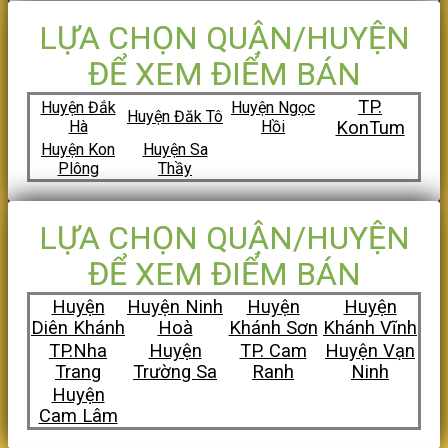
LỰA CHỌN QUẬN/HUYỆN
ĐỂ XEM ĐIỂM BÁN
TP.
Huyện Đắk
Huyện Ngọc
Huyện Đăk Tô
Hà
Hồi
KonTum
Huyện Kon
Huyện Sa
Plông
Thầy
LỰA CHỌN QUẬN/HUYỆN
ĐỂ XEM ĐIỂM BÁN
Huyện
Huyện Ninh
Huyện
Huyện
Diên Khánh
Hoà
Khánh Sơn
Khánh Vĩnh
TP.Nha
Huyện
TP. Cam
Huyện Vạn
Trang
Trường Sa
Ranh
Ninh
Huyện
Cam Lâm