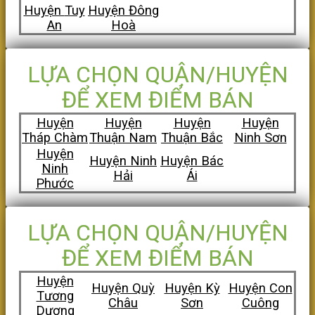
Huyện
Tuy
Huyện Đông
An
Hoà
LỰA CHỌN QUẬN/HUYỆN
ĐỂ XEM ĐIỂM BÁN
Huyện
Huyện
Huyện
Huyện
Tháp Chàm
Thuận Nam
Thuận Bắc
Ninh Sơn
Huyện
Huyện Ninh
Huyện Bác
Ninh
Hải
Ái
Phước
LỰA CHỌN QUẬN/HUYỆN
ĐỂ XEM ĐIỂM BÁN
Huyện
Huyện Quỳ
Huyện Kỳ
Huyện Con
Tương
Châu
Sơn
Cuông
Dương