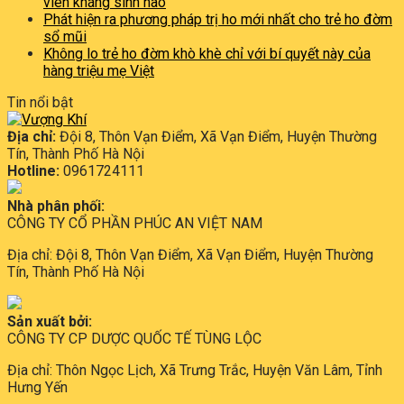
viên kháng sinh nào
Phát hiện ra phương pháp trị ho mới nhất cho trẻ ho đờm
sổ mũi
Không lo trẻ ho đờm khò khè chỉ với bí quyết này của
hàng triệu mẹ Việt
Tin nổi bật
Địa chỉ:
Đội 8, Thôn Vạn Điểm, Xã Vạn Điểm, Huyện Thường
Tín, Thành Phố Hà Nội
Hotline:
0961724111
Nhà phân phối:
CÔNG TY CỔ PHẦN PHÚC AN VIỆT NAM
Địa chỉ: Đội 8, Thôn Vạn Điểm, Xã Vạn Điểm, Huyện Thường
Tín, Thành Phố Hà Nội
Sản xuất bởi:
CÔNG TY CP DƯỢC QUỐC TẾ TÙNG LỘC
Địa chỉ: Thôn Ngọc Lịch, Xã Trưng Trắc, Huyện Văn Lâm, Tỉnh
Hưng Yến