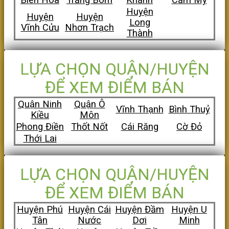
Huyện
Huyện
Huyện
Long
Vĩnh Cửu
Nhơn Trạch
Thành
LỰA CHỌN QUẬN/HUYỆN
ĐỂ XEM ĐIỂM BÁN
Quận Ninh
Quận Ô
Vĩnh Thạnh
Bình Thuỷ
Kiều
Môn
Phong Điền
Thốt Nốt
Cái Răng
Cờ Đỏ
Thới Lai
LỰA CHỌN QUẬN/HUYỆN
ĐỂ XEM ĐIỂM BÁN
Huyện Phú
Huyện Cái
Huyện Đầm
Huyện U
Tân
Nước
Dơi
Minh