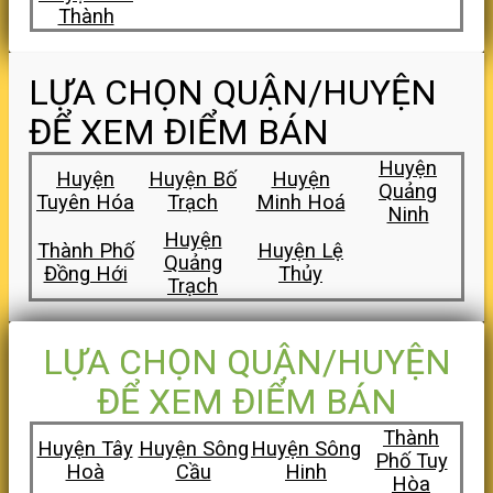
Thành
LỰA CHỌN QUẬN/HUYỆN
ĐỂ XEM ĐIỂM BÁN
Huyện
Huyện
Huyện Bố
Huyện
Quảng
Tuyên Hóa
Trạch
Minh Hoá
Ninh
Huyện
Thành Phố
Huyện Lệ
Quảng
Đồng Hới
Thủy
Trạch
LỰA CHỌN QUẬN/HUYỆN
ĐỂ XEM ĐIỂM BÁN
Thành
Huyện Tây
Huyện Sông
Huyện Sông
Phố Tuy
Hoà
Cầu
Hinh
Hòa