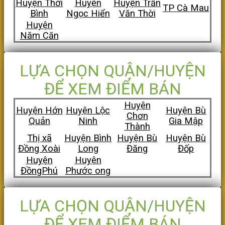
Huyện Thới
Huyện
Huyện Trần
TP Cà Mau
Bình
Ngọc Hiển
Văn Thời
Huyện
Năm Căn
LỰA CHỌN QUẬN/HUYỆN
ĐỂ XEM ĐIỂM BÁN
Huyện
Huyện Hớn
Huyện Lộc
Huyện Bù
Chơn
Quản
Ninh
Gia Mập
Thành
Thị xã
Huyện Bình
Huyện Bù
Huyện Bù
Đồng Xoài
Long
Đăng
Đốp
Huyện
Huyện
ĐồngPhú
Phước ong
LỰA CHỌN QUẬN/HUYỆN
ĐỂ XEM ĐIỂM BÁN