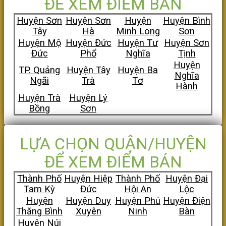
ĐỂ XEM ĐIỂM BÁN
Huyện Sơn
Huyện Sơn
Huyện
Huyện Bình
Tây
Hà
Minh Long
Sơn
Huyện Mộ
Huyện Đức
Huyện Tư
Huyện Sơn
Đức
Phổ
Nghĩa
Tịnh
Huyện
TP. Quảng
Huyện Tây
Huyện Ba
Nghĩa
Ngãi
Trà
Tơ
Hành
Huyện Trà
Huyện Lý
Bồng
Sơn
LỰA CHỌN QUẬN/HUYỆN
ĐỂ XEM ĐIỂM BÁN
Thành Phố
Huyện Hiệp
Thành Phố
Huyện Đại
Tam Kỳ
Đức
Hội An
Lộc
Huyện
Huyện Duy
Huyện Phú
Huyện Điện
Thăng Bình
Xuyên
Ninh
Bàn
Huyện Núi